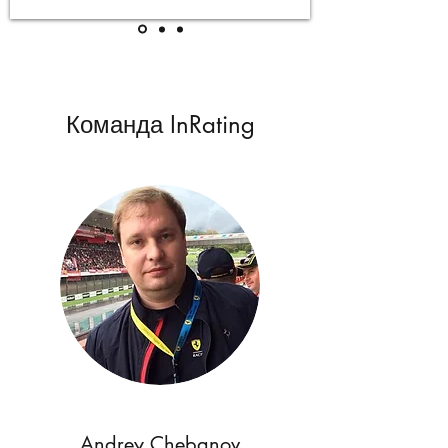
Команда InRating
Andrey Chebanov