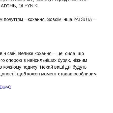
рт АГОНЬ, OLEYNIK.
м почуттям – кохання. Зовсім інша YATSUTA – 
він свій. Велике кохання –  це  сила, що 
ого опорою в найсильніших бурях, ніжним 
в кожному подиху. Нехай ваші дні будуть 
дданості, щоб кожен момент ставав особливим 
bND6wQ