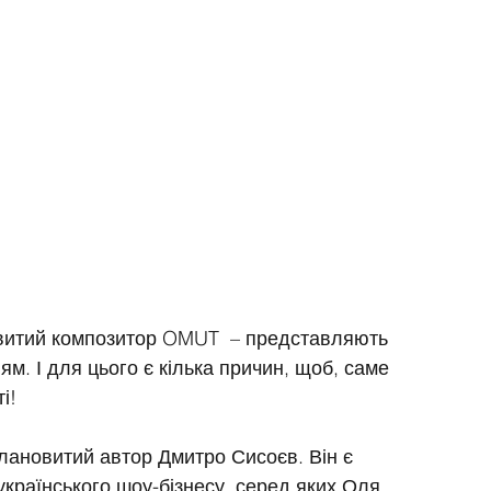
витий композитор OMUT  – представляють 
ям. І для цього є кілька причин, щоб, саме 
і!
лановитий автор Дмитро Сисоєв. Він є 
українського шоу-бізнесу, серед яких Оля 