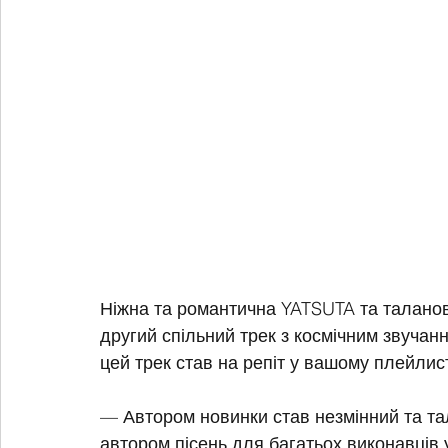
Ніжна та романтична YATSUTA та талано
другий спільний трек з космічним звучанн
цей трек став на репіт у вашому плейлист
— Автором новинки став незмінний та та
автором пісень для багатьох виконавців 