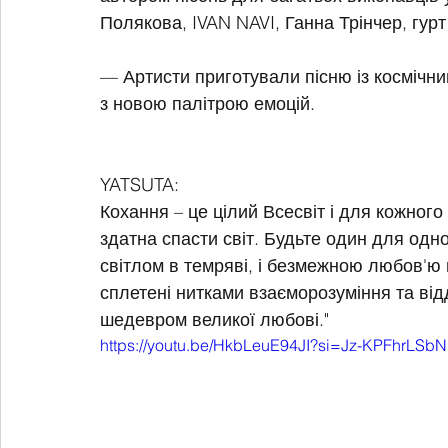
Полякова, IVAN NAVI, Ганна Трінчер, гу
— Артисти приготували пісню із космічни
з новою палітрою емоцій.
YATSUTA:
Кохання – це цілий Всесвіт і для кожного 
здатна спасти світ. Будьте один для одн
світлом в темряві, і безмежною любов'ю 
сплетені нитками взаєморозуміння та ві
шедевром великої любові."
https://youtu.be/HkbLeuE94JI?si=Jz-KPFhrLS