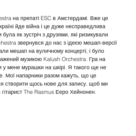
estra на препаті ESC в Амстердамі. Вже це 
країні йде війна і це дуже несправедлива 
 була як зустріч з друзями, які ризикували 
chestra звернувся до нас з ідеєю мешап-версії 
али мешап на вуличному концерті, і було 
ражений музикою Kalush Orchestra. Гра на 
 у мене мурашки на шкірі. Я такого ще не 
е. Мої напарники разом кажуть, що це 
ся створити щось нове для запису, щоб ми 
ив гітарист The Rasmus Ееро Хейнонен.