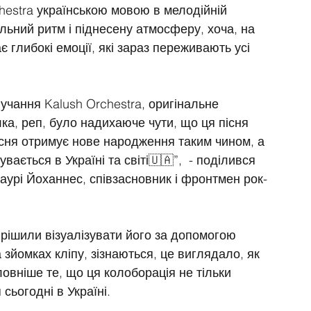
chestra українською мовою в мелодійній 
льний ритм і піднесену атмосферу, хоча, на 
ає глибокі емоції, які зараз переживають усі 
чання Kalush Orchestra, оригінальне 
лка, реп, було надихаюче чути, що ця пісня 
існя отримує нове народження таким чином, а 
ається в Україні та світі🇺🇦”,  - поділився 
аурі Йоханнес, співзасновник і фронтмен рок-
рішили візуалізувати його за допомогою 
 зйомках кліпу, зізнаються, це виглядало, як 
овніше те, що ця колоборація не тільки 
сьогодні в Україні.