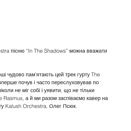
estra пісню “In The Shadows” можна вважати 
арші чудово пам’ятають цей трек гурту The 
 вперше почув і часто переслуховував по 
іколи не міг собі і уявити, що не тільки 
 Rasmus, а й ми разом заспіваємо кавер на 
рту Kalush Orchestra, Олег Псюк.