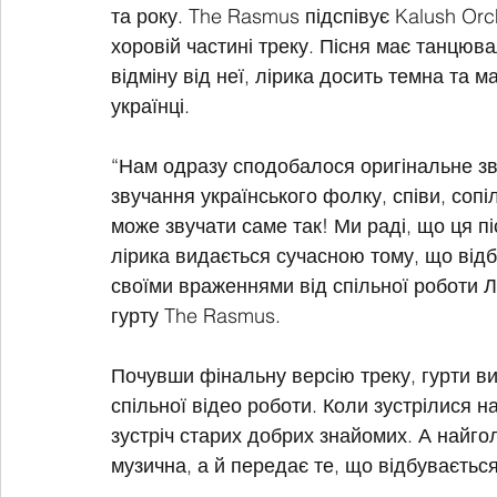
та року. The Rasmus підспівує Kalush Or
хоровій частині треку. Пісня має танцюва
відміну від неї, лірика досить темна та м
українці. 
“Нам одразу сподобалося оригінальне зву
звучання українського фолку, співи, сопі
може звучати саме так! Ми раді, що ця п
лірика видається сучасною тому, що відбув
своїми враженнями від спільної роботи Л
гурту The Rasmus.
Почувши фінальну версію треку, гурти ви
спільної відео роботи. Коли зустрілися на
зустріч старих добрих знайомих. А найгол
музична, а й передає те, що відбувається 