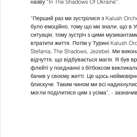
назву “In The Shadows Of Ukraine”.
“Перший раз ми зустрілися з Kalush Orch
було емоційно, тому що ми знали, що в У
ситуація, тому зустріч з цими музикантами
втратити життя. Потім у Турині Kalush Or
Stefania, The Shadows, Jezebel. Ми викон
відчуття, що відбувається магія. Я був в
флейті у поєднанні з бітбоксом викликали
бачив у своєму житті. Це щось неймовірн
блискуче. Таким чином ми всі надихнули
могли поділитися цим з усіма”, - зазнач