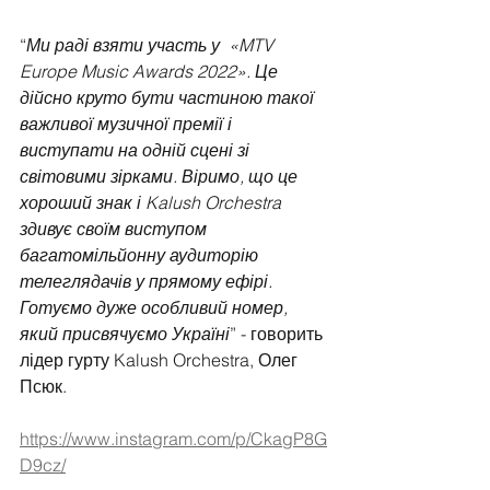
“
Ми раді взяти участь у  «MTV 
Europe Music Awards 2022». Це 
дійсно круто бути частиною такої 
важливої музичної премії і 
виступати на одній сцені зі 
світовими зірками. Віримо, що це 
хороший знак і Kalush Orchestra 
здивує своїм виступом 
багатомільйонну аудиторію 
телеглядачів у прямому ефірі. 
Готуємо дуже особливий номер, 
який присвячуємо Україні
” - говорить 
лідер гурту Kalush Orchestra, Олег 
Псюк.
https://www.instagram.com/p/CkagP8G
D9cz/