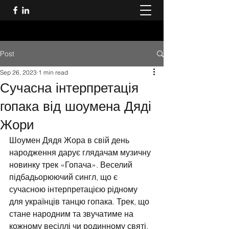
Post
Sep 26, 2023
1 min read
Сучасна інтерпретація
гопака від шоумена Дяді
Жори
Шоумен Дядя Жора в свій день 
народження дарує глядачам музичну 
новинку трек «Гопача». Веселий 
підбадьорюючий сингл, що є 
сучасною інтерпретацією рідному 
для українців танцю гопака. Трек, що 
стане народним та звучатиме на 
кожному весіллі чи родинному святі. 