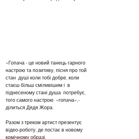
«Гопача - це новий танець гарного 
настрою та позитиву, пісня про той 
стан  душі коли тобі добре, коли 
стаєш більш сміливішим і  в 
піднесеному стані душа  потребує, 
того самого настрою  «гопача»,- 
ділиться Дядя Жора. 
Разом з треком артист презентує 
відео-роботу, де постає в новому 
комічному образі.