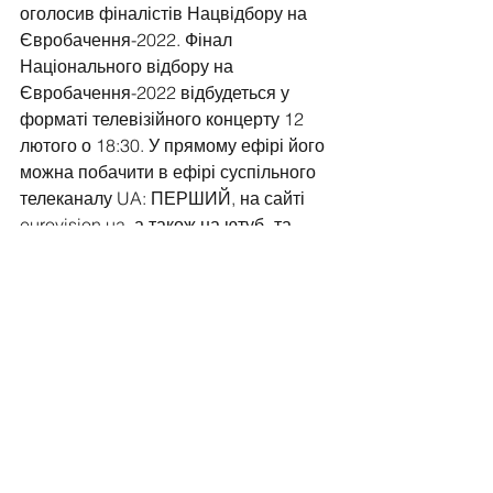
оголосив фіналістів Нацвідбору на 
Євробачення-2022. Фінал 
Національного відбору на 
Євробачення-2022 відбудеться у 
форматі телевізійного концерту 12 
лютого о 18:30. У прямому ефірі його 
можна побачити в ефірі суспільного 
телеканалу UA: ПЕРШИЙ, на сайті 
eurovision.ua, а також на ютуб- та 
фейсбук-сторінках Суспільне 
Євробачення і транслюватимуть на 
хвилях  Радіо Промінь.
See All
Recent Posts