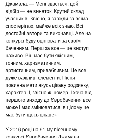
Джамала. — Мені здається, цей 
відбір — не виняток. Крутий склад 
учасників. Звісно, я завжди за всіма 
спостерігаю, майже всіх знаю. Всі 
достойні автори та виконавці. Але на 
конкурсі буду оцінювати за своїм 
баченням. Перш за все — це виступ 
наживо. Він має бути якісним, 
точним, харизматичним, 
артистичним, привабливим. Це все 
дуже важливі елементи. Пісня 
повинна мати якусь цікаву родзинку, 
характер. І, звісно ж, номер. І хоча від 
першого виходу до Євробачення все 
може і має змінюватися, в цілому це 
має бути щось цікаве»
У 2016 році на 61-му пісенному 
конкурсі Євробачення Джамала 