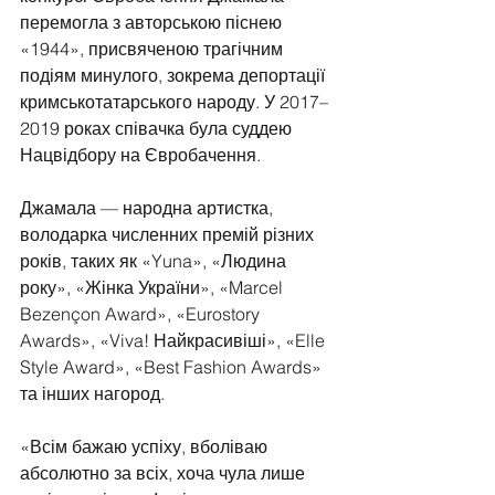
перемогла з авторською піснею 
«1944», присвяченою трагічним 
подіям минулого, зокрема депортації 
кримськотатарського народу. У 2017–
2019 роках співачка була суддею 
Нацвідбору на Євробачення. 
Джамала — народна артистка, 
володарка численних премій різних 
років, таких як «Yuna», «Людина 
року», «Жінка України», «Marcel 
Bezençon Award», «Eurostory 
Awards», «Viva! Найкрасивіші», «Elle 
Style Award», «Best Fashion Awards» 
та інших нагород.
«Всім бажаю успіху, вболіваю 
абсолютно за всіх, хоча чула лише 