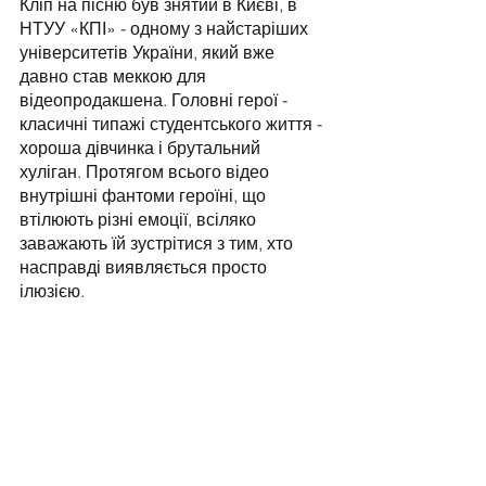
Кліп на пісню був знятий в Києві, в 
НТУУ «КПІ» - одному з найстаріших 
університетів України, який вже 
давно став меккою для 
відеопродакшена. Головні герої - 
класичні типажі студентського життя - 
хороша дівчинка і брутальний 
хуліган. Протягом всього відео 
внутрішні фантоми героїні, що 
втілюють різні емоції, всіляко 
заважають їй зустрітися з тим, хто 
насправді виявляється просто 
ілюзією.