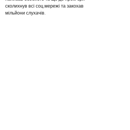
сколихнув всі соц.мережі та закохав 
мільйони слухачів.