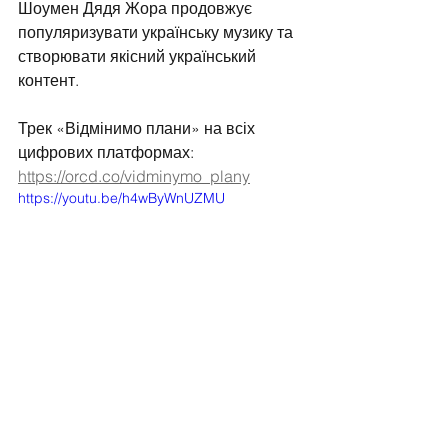
Шоумен Дядя Жора продовжує 
популяризувати українську музику та 
створювати якісний український 
контент.
Трек «Відмінимо плани» на всіх 
цифрових платформах: 
https://orcd.co/vidminymo_plany
https://youtu.be/h4wByWnUZMU