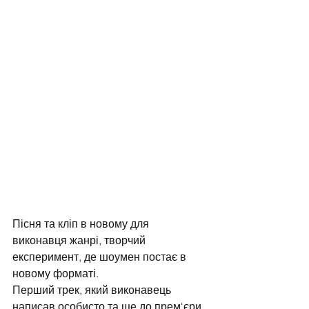
Пісня та кліп в новому для 
виконавця жанрі, творчий 
експеримент, де шоумен постає в 
новому форматі.
Перший трек, який виконавець 
написав особисто та ще до прем‘єри 