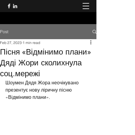
Post
Feb 27, 2023
1 min read
Пісня «Відмінимо плани»
Дяді Жори сколихнула
соц.мережі
Шоумен Дядя Жора неочікувано 
презентує нову ліричну пісню 
«Відмінимо плани».