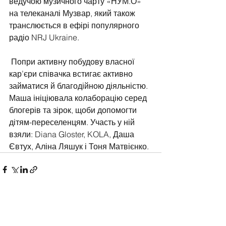
ведучою музичного чарту «НУМ.О» 
на телеканалі Музвар, який також 
транслюється в ефірі популярного 
радіо NRJ Ukraine.
 Попри активну побудову власної 
кар’єри співачка встигає активно 
займатися й благодійною діяльністю. 
Маша ініціювала колаборацію серед 
блогерів та зірок, щоби допомогти 
дітям-переселенцям. Участь у ній 
взяли: Diana Gloster, KOLA, Даша 
Євтух, Аліна Ляшук і Тоня Матвієнко.