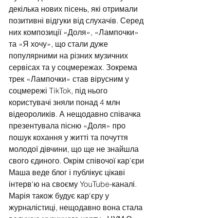
декілька нових пісень, які отримали 
позитивні відгуки від слухачів. Серед 
них композиції «Доля», «Лампочки» 
та «Я хочу», що стали дуже 
популярними на різних музичних 
сервісах та у соцмережах. Зокрема 
трек «Лампочки» став вірусним у 
соцмережі TikTok, під нього 
користувачі зняли понад 4 млн 
відеороликів. А нещодавно співачка 
презентувала пісню «Доля» про 
пошук кохання у житті та почуття 
молодої дівчини, що ще не знайшла 
свого єдиного. Окрім співочої кар’єри 
Маша веде блог і публікує цікаві 
інтерв'ю на своєму YouTube-каналі. 
Марія також будує кар'єру у 
журналістиці, нещодавно вона стала 