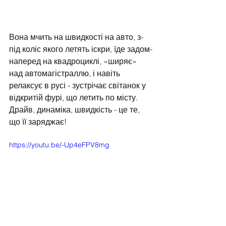
Вона мчить на швидкості на авто, з-
під коліс якого летять іскри, їде задом-
наперед на квадроциклі, «ширяє» 
над автомагістраллю, і навіть 
релаксує в русі - зустрічає світанок у 
відкритій фурі, що летить по місту. 
Драйв, динаміка, швидкість - це те, 
що її заряджає!
https://youtu.be/-Up4eFPV8mg