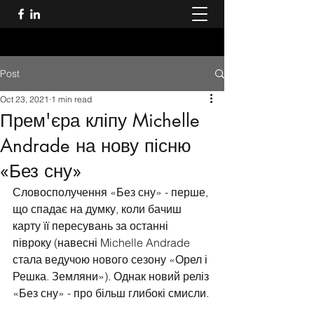
Post
Oct 23, 2021
1 min read
Прем'єра кліпу Michelle
Andrade на нову пісню
«Без сну»
Словосполучення «Без сну» - перше, 
що спадає на думку, коли бачиш 
карту її пересувань за останні 
півроку (навесні Michelle Andrade 
стала ведучою нового сезону «Орел і 
Решка. Земляни»). Однак новий реліз 
«Без сну» - про більш глибокі смисли.