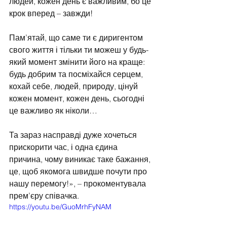
людей, кожен день є важливим, бо це 
крок вперед – завжди!
Пам’ятай, що саме ти є диригентом 
свого життя і тільки ти можеш у будь-
який момент змінити його на краще: 
будь добрим та посміхайся серцем, 
кохай себе, людей, природу, цінуй 
кожен момент, кожен день, сьогодні 
це важливо як ніколи… 
Та зараз насправді дуже хочеться 
прискорити час, і одна єдина 
причина, чому виникає таке бажання, 
це, щоб якомога швидше почути про 
нашу перемогу!», – прокоментувала 
прем’єру співачка.
https://youtu.be/GuoMrhFyNAM