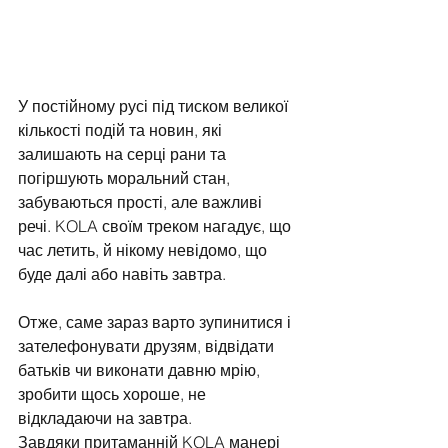
У постійному русі під тиском великої 
кількості подій та новин, які 
залишають на серці рани та 
погіршують моральний стан, 
забуваються прості, але важливі 
речі. KOLA своїм треком нагадує, що 
час летить, й нікому невідомо, що 
буде далі або навіть завтра.
Отже, саме зараз варто зупинитися і 
зателефонувати друзям, відвідати 
батьків чи виконати давню мрію, 
зробити щось хороше, не 
відкладаючи на завтра.
Завдяки притаманній KOLA манері 