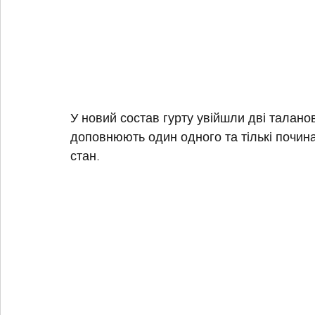
У новий состав гурту увійшли дві таланов
доповнюють один одного та тількі почина
стан.