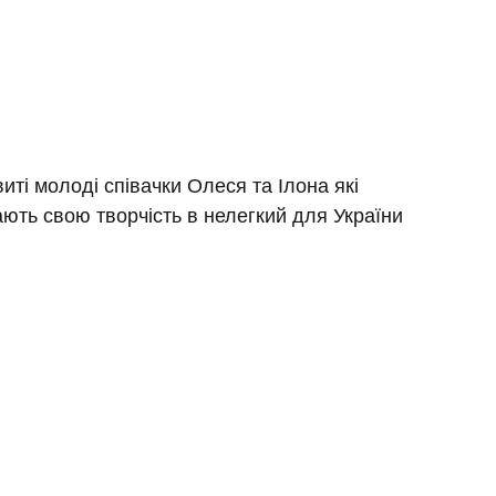
иті молоді співачки Олеся та Ілона які 
ють свою творчість в нелегкий для України 