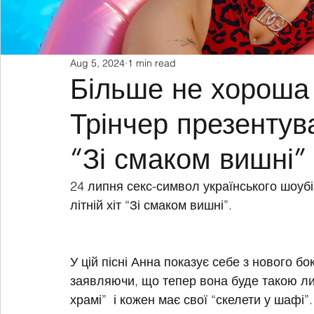
Aug 5, 2024
1 min read
Більше не хороша
Трінчер презентува
“Зі смаком вишні”
24 липня секс-символ українського шоуб
літній хіт “Зі смаком вишні”.
У цій пісні Анна показує себе з нового бок
заявляючи, що тепер вона буде такою лиш
храмі”  і кожен має свої “скелети у шафі”.