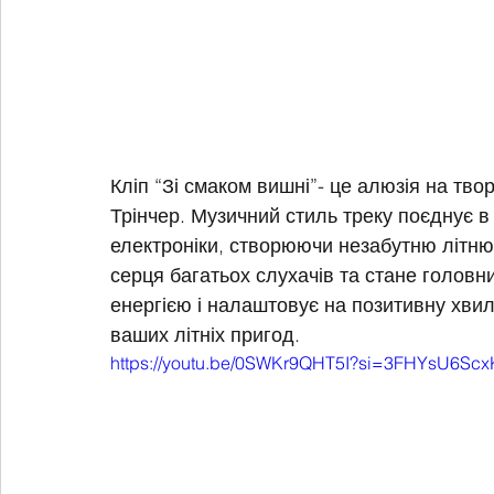
Кліп “Зі смаком вишні”- це алюзія на твор
Трінчер. Музичний стиль треку поєднує в
електроніки, створюючи незабутню літню
серця багатьох слухачів та стане головни
енергією і налаштовує на позитивну хвил
ваших літніх пригод.
https://youtu.be/0SWKr9QHT5I?si=3FHYsU6Sc