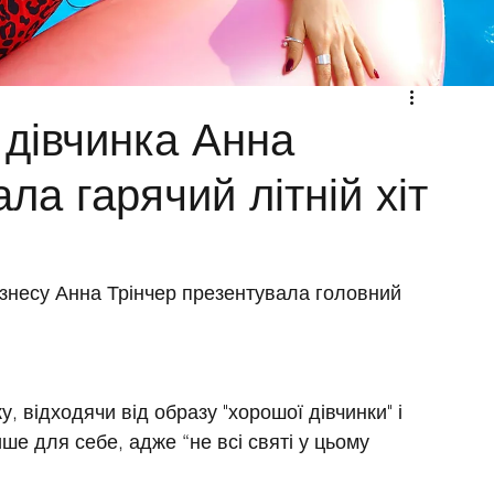
 дівчинка Анна
ла гарячий літній хіт
ізнесу Анна Трінчер презентувала головний 
у, відходячи від образу "хорошої дівчинки" і 
е для себе, адже “не всі святі у цьому 