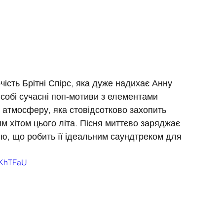
чість Брітні Спірс, яка дуже надихає Анну 
 собі сучасні поп-мотиви з елементами 
 атмосферу, яка стовідсотково захопить 
м хітом цього літа. Пісня миттєво заряджає 
ю, що робить її ідеальним саундтреком для 
xKhTFaU