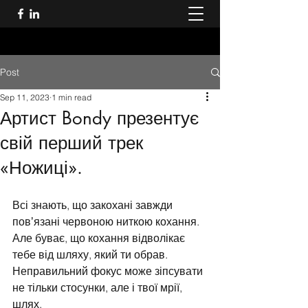
Post
Sep 11, 2023
1 min read
Артист Bondy презентує
свій перший трек
«Ножиці».
Всі знають, що закохані завжди 
повʼязані червоною ниткою кохання. 
Але буває, що кохання відволікає 
тебе від шляху, який ти обрав. 
Неправильний фокус може зіпсувати 
не тільки стосунки, але і твої мрії, 
шлях. 