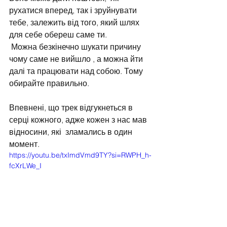
рухатися вперед, так і зруйнувати 
тебе, залежить від того, який шлях 
для себе обереш саме ти. 
 Можна безкінечно шукати причину 
чому саме не вийшло , а можна йти 
далі та працювати над собою. Тому 
обирайте правильно.
Впевнені, що трек відгукнеться в 
серці кожного, адже кожен з нас мав 
відносини, які  зламались в один 
момент.
https://youtu.be/txImdVmd9TY?si=RWPH_h-
fcXrLWe_I