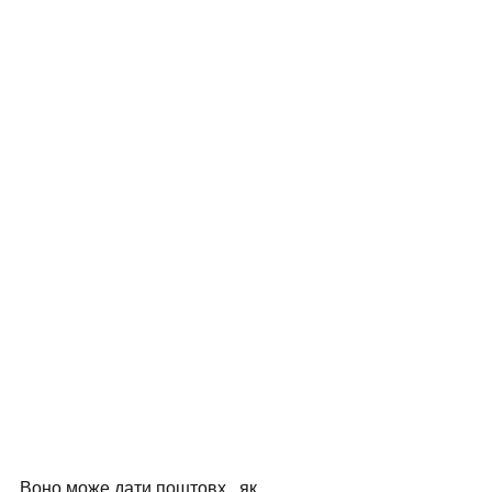
Воно може дати поштовх,  як 